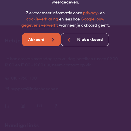
weergegeven.
Zie voor meer informatie onze
privacy-
en
cookieverklaring
en lees hoe
Google jouw
gegevens verwerkt
wanneer je akkoord geeft.
Akkoord
Niet akkoord
Heb je vragen?
Je kan ons van maandag t/m vrijdag bereiken tussen 09.00 -
12.00 en 13.00 - 16.00 uur, neem contact op via:
010 - 760 11 00
support@lindenhaeghe.nl
Handige links