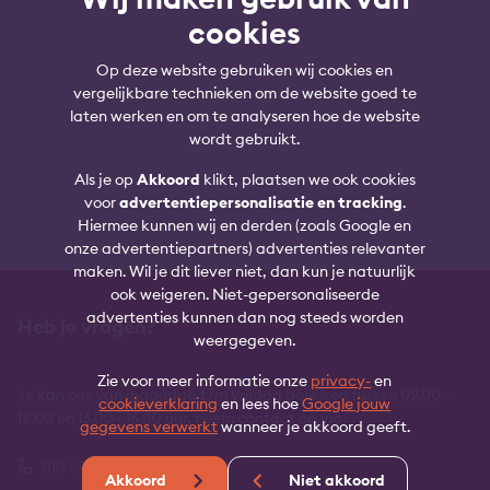
cookies
Op deze website gebruiken wij cookies en
vergelijkbare technieken om de website goed te
laten werken en om te analyseren hoe de website
wordt gebruikt.
Als je op
Akkoord
klikt, plaatsen we ook cookies
voor
advertentiepersonalisatie en tracking
.
Hiermee kunnen wij en derden (zoals Google en
onze advertentiepartners) advertenties relevanter
maken. Wil je dit liever niet, dan kun je natuurlijk
ook weigeren. Niet-gepersonaliseerde
advertenties kunnen dan nog steeds worden
Heb je vragen?
weergegeven.
Zie voor meer informatie onze
privacy-
en
Je kan ons van maandag t/m vrijdag bereiken tussen 09.00 -
cookieverklaring
en lees hoe
Google jouw
12.00 en 13.00 - 16.00 uur, neem contact op via:
gegevens verwerkt
wanneer je akkoord geeft.
010 - 760 11 00
Akkoord
Niet akkoord