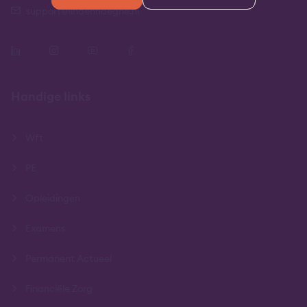
support@lindenhaeghe.nl
Handige links
Wft
PE
Opleidingen
Examens
Permanent Actueel
Financiële Zorg