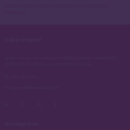
lindenhaeghe.nl/pensioen/wtp-voor-financieel-
adviseurs
Heb je vragen?
Je kan ons van maandag t/m vrijdag bereiken tussen 09.00 -
12.00 en 13.00 - 16.00 uur, neem contact op via:
010 - 760 11 00
support@lindenhaeghe.nl
Handige links