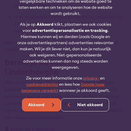
vergelijkbare technieken om de website goed te
pensioenstelsel?
laten werken en om te analyseren hoe de website
wordt gebruikt.
Is er voldoende bestedingsruimte na pensionering
of bij eerder overlijden in het nieuwe
Als je op
Akkoord
klikt, plaatsen we ook cookies
pensioenstelsel?
voor
advertentiepersonalisatie en tracking
.
Hiermee kunnen wij en derden (zoals Google en
Wie nu investeert in kennis, kan straks klanten goed
onze advertentiepartners) advertenties relevanter
maken. Wil je dit liever niet, dan kun je natuurlijk
helpen en adviseren.
ook weigeren. Niet-gepersonaliseerde
Bereid je nu voor met
advertenties kunnen dan nog steeds worden
weergegeven.
Lindenhaeghe
Zie voor meer informatie onze
privacy-
en
Met de e-learning Wtp voor de financieel adviseur
cookieverklaring
en lees hoe
Google jouw
beschik je in circa 4,5 uur over de voor jouw functie
gegevens verwerkt
wanneer je akkoord geeft.
relevante kennis van onder andere de Wet toekomst
pensioenen, het bedrag ineens, de wijzigingen in de
Akkoord
Niet akkoord
derde pijler en de verschillende keuzemogelijkheden in
het nieuwe pensioenstelsel.
📘 Bekijk de e-learning: