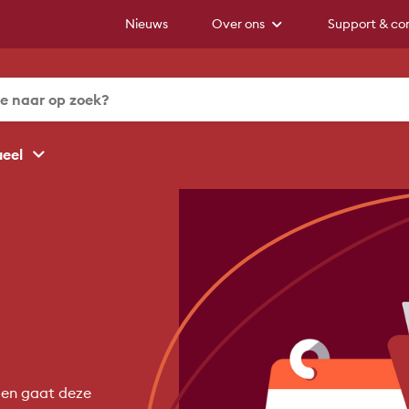
Nieuws
Over ons
Support & co
ueel
 en gaat deze