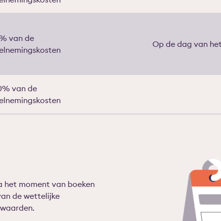
% van de
Op de dag van he
elnemingskosten
0% van de
elnemingskosten
na het moment van boeken
van de wettelijke
rwaarden.