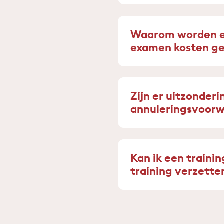
Waarom worden er 
examen kosten g
Zijn er uitzonder
annuleringsvoor
Kan ik een traini
training verzette