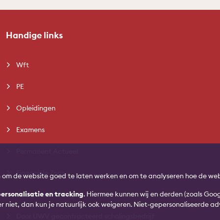
Handige links
Wft
PE
Opleidingen
Examens
Permanent Actueel
Financiële Zorg
n om de website goed te laten werken en om te analyseren hoe de web
ersonalisatie en tracking
. Hiermee kunnen wij en derden (zoals Goo
Veelgestelde vragen
ver niet, dan kun je natuurlijk ook weigeren. Niet-gepersonaliseerde 
Door UWV gecontracteerd scholingsbedrijf