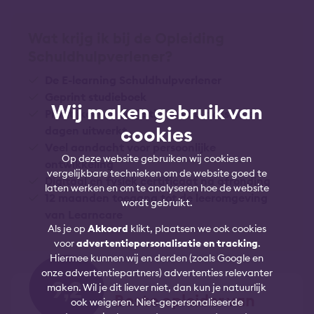
Wat krijg ik bij de Opleiding
Schuldhulpverlener?
De E-learning Schuldhulpverlener
Geprint studieboek
Wij maken gebruik van
Praktijkcasus die je tijdens de klassikale
cookies
dagen uitwerkt
Veel aandacht voor persoonlijke
Op deze website gebruiken wij cookies en
ontwikkeling
vergelijkbare technieken om de website goed te
Digitaal en fysiek certificaat na afronding
laten werken en om te analyseren hoe de website
12 maanden toegang tot de leeromgeving
wordt gebruikt.
van Learncare
Als je op
Akkoord
klikt, plaatsen we ook cookies
voor
advertentiepersonalisatie en tracking
.
Hiermee kunnen wij en derden (zoals Google en
onze advertentiepartners) advertenties relevanter
9,2
maken. Wil je dit liever niet, dan kun je natuurlijk
Beste opleider van
ook weigeren. Niet-gepersonaliseerde