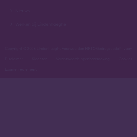
Nieuws
Werken bij Lindenhaeghe
Copyright © 2026 Lindenhaeghe
Voorwaarden NRTO
Gedragscode
Privacy
Disclaimer
Klachten
Verantwoorde openbaarmaking
Cookies
Examenreglement