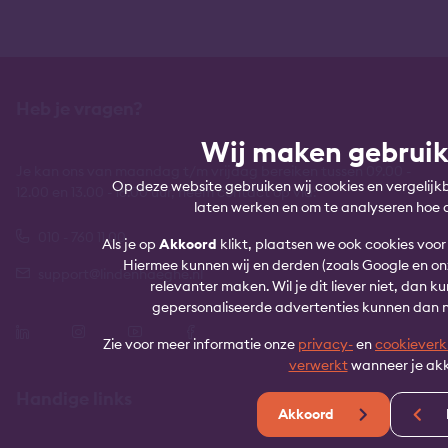
Heb je vragen?
Wij maken gebruik
Je kan ons van maandag t/m vrijdag bereiken tussen 09.00 -
Op deze website gebruiken wij cookies en vergelij
12.00 en 13.00 - 16.00 uur, neem contact op via:
laten werken en om te analyseren hoe 
010 - 760 11 00
Als je op
Akkoord
klikt, plaatsen we ook cookies voo
Hiermee kunnen wij en derden (zoals Google en on
support@lindenhaeghe.nl
relevanter maken. Wil je dit liever niet, dan ku
gepersonaliseerde advertenties kunnen dan
Zie voor meer informatie onze
privacy-
en
cookieverk
verwerkt
wanneer je akk
Handige links
Akkoord