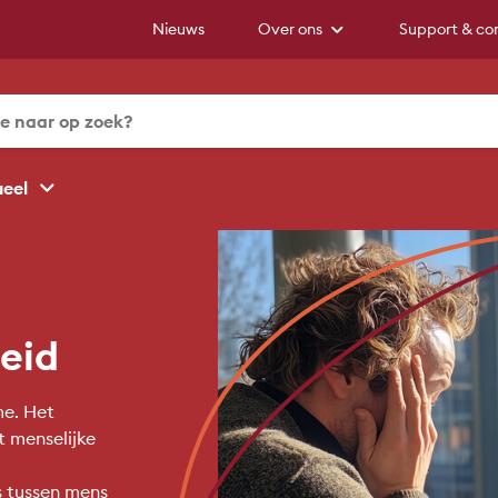
Nieuws
Over ons
Support & co
ueel
eid
me. Het
 menselijke
s tussen mens