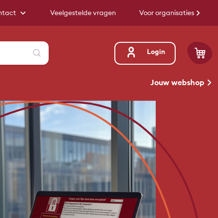
ntact
Veelgestelde vragen
Voor organisaties
Zoeken
Login
Jouw webshop