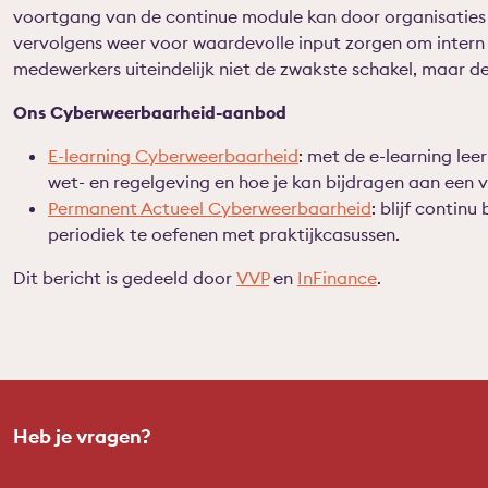
voortgang van de continue module kan door organisaties
vervolgens weer voor waardevolle input zorgen om intern 
medewerkers uiteindelijk niet de zwakste schakel, maar de
Ons Cyberweerbaarheid-aanbod
E-learning Cyberweerbaarheid
: met de e-learning lee
wet- en regelgeving en hoe je kan bijdragen aan een 
Permanent Actueel Cyberweerbaarheid
: blijf contin
periodiek te oefenen met praktijkcasussen.
Dit bericht is gedeeld door
VVP
en
InFinance
.
Heb je vragen?