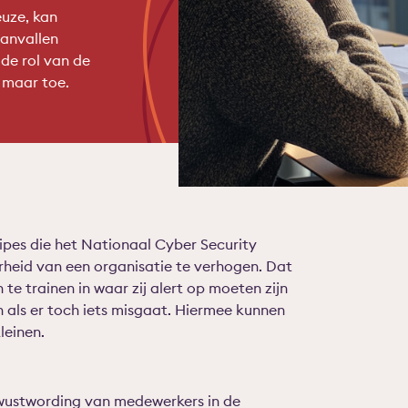
uze, kan
aanvallen
de rol van de
 maar toe.
ipes die het Nationaal Cyber Security
rheid van een organisatie te verhogen. Dat
te trainen in waar zij alert op moeten zijn
n als er toch iets misgaat. Hiermee kunnen
leinen.
wustwording van medewerkers in de