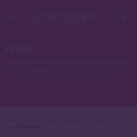
PE SHV
Ben je schuldhulpverlener en wil je je verder verdiepen
binnen je vakgebied én PE SHV-punten behalen? Dat
kan met onze eendaagse PE SHV-trainingen!
Kruimelpad
Home
CDD/KYC-analist: Customer Due Diligence
CDD Examens