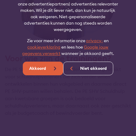
onze advertentiepartners) advertenties relevanter
maken. Wil je dit liever niet, dan kun je natuurlijk
ook weigeren. Niet-gepersonaliseerde
advertenties kunnen dan nog steeds worden
weergegeven.
Zie voor meer informatie onze
privacy-
en
cookieverklaring
en lees hoe
Google jouw
gegevens verwerkt
wanneer je akkoord geeft.
Voor wie zijn de trainingen?
Akkoord
Niet akkoord
De PE SHV Schuldhulp aan ondernemers is geschikt
voor schuldhulpverleners die zich verder willen
ontwikkelen binnen hun vakgebied en daarmee direct
PE SHV-punten willen behalen. De PE SHV Schuldhulp
aan kwetsbare groepen is ook bedoeld voor
schuldhulpverleners, maar daarnaast ook zeer geschikt
als je budgetcoach of bewindvoerder bent.