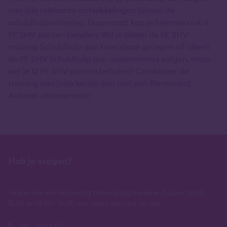
van alle relevante ontwikkelingen binnen de
schuldhulpverlening. Daarnaast kan je hiermee ook 6
PE SHV-punten behalen. Wil je alleen de PE SHV-
training Schuldhulp aan kwetsbare groepen of alleen
de PE SHV Schuldhulp aan ondernemers volgen, maar
wel je 12 PE SHV-punten behalen? Combineer de
training van jouw keuze dan met een Permanent
Actueel-abonnement!
Heb je vragen?
Je kan ons van maandag t/m vrijdag bereiken tussen 09.00 -
12.00 en 13.00 - 16.00 uur, neem contact op via:
010 - 760 11 00