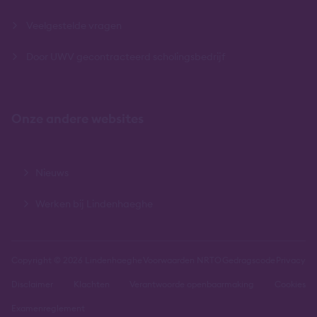
Veelgestelde vragen
Door UWV gecontracteerd scholingsbedrijf
Onze andere websites
Nieuws
Werken bij Lindenhaeghe
Copyright © 2026 Lindenhaeghe
Voorwaarden NRTO
Gedragscode
Privacy
Disclaimer
Klachten
Verantwoorde openbaarmaking
Cookies
Examenreglement