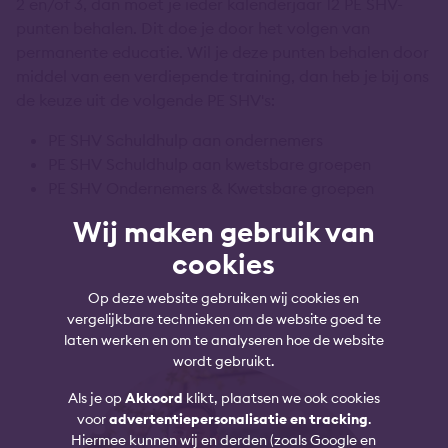
2 en/of 3, dan moet je ieder kalenderjaar 12 PE SHV-
punten behalen. Dit doe je door het volgen van
permanente educatie. Wil je deze punten behalen door
middel van een verdiepende training, dan heb je bij ons
de keuze uit de volgende PE SHV's:
PE SHV Schuldhulp aan ondernemers
PE SHV Schuldhulp aan kwetsbare groepen
PE SHV Ondernemers & Kwetsbare groepen
Wij maken gebruik van
cookies
Op deze website gebruiken wij cookies en
vergelijkbare technieken om de website goed te
laten werken en om te analyseren hoe de website
wordt gebruikt.
Als je op
Akkoord
klikt, plaatsen we ook cookies
voor
advertentiepersonalisatie en tracking
.
Hiermee kunnen wij en derden (zoals Google en