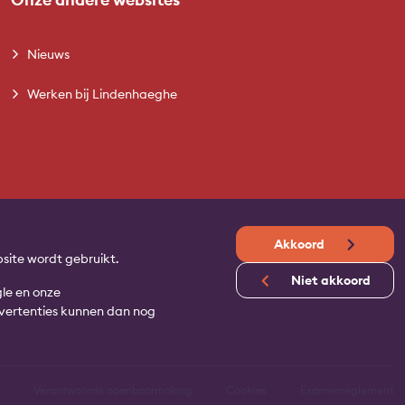
Nieuws
Werken bij Lindenhaeghe
Akkoord
site wordt gebruikt.
Niet akkoord
gle en onze
advertenties kunnen dan nog
Verantwoorde openbaarmaking
Cookies
Examenreglement