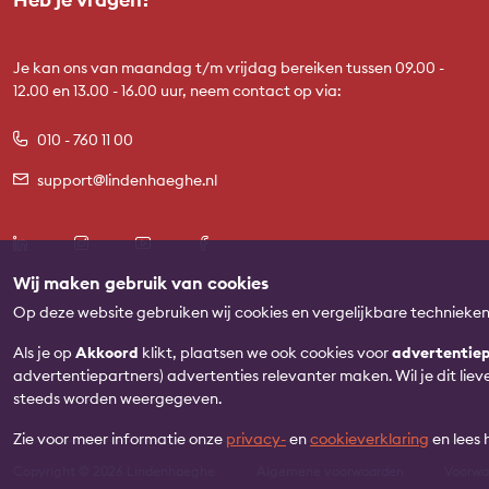
Je kan ons van maandag t/m vrijdag bereiken tussen 09.00 -
12.00 en 13.00 - 16.00 uur, neem contact op via:
010 - 760 11 00
support@lindenhaeghe.nl
Wij maken gebruik van cookies
Op deze website gebruiken wij cookies en vergelijkbare technieke
Als je op
Akkoord
klikt, plaatsen we ook cookies voor
advertentiep
advertentiepartners) advertenties relevanter maken. Wil je dit lie
steeds worden weergegeven.
Zie voor meer informatie onze
privacy-
en
cookieverklaring
en lees
Copyright © 2026 Lindenhaeghe
Algemene voorwaarden
Voorw