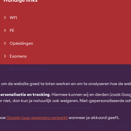
Wft
PE
Opleidingen
Examens
Permanent Actueel
Financiële Zorg
n om de website goed te laten werken en om te analyseren hoe de web
ersonalisatie en tracking
. Hiermee kunnen wij en derden (zoals Goo
Veelgestelde vragen
ver niet, dan kun je natuurlijk ook weigeren. Niet-gepersonaliseerde 
Door UWV gecontracteerd scholingsbedrijf
 hoe
Google jouw gegevens verwerkt
wanneer je akkoord geeft.
aarden NRTO
Gedragscode
Privacy
Disclaimer
Klachten