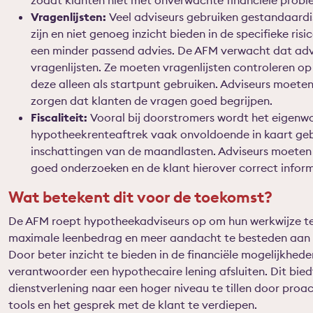
zodat klanten niet met onverwachte financiële prob
Vragenlijsten:
Veel adviseurs gebruiken gestandaardi
zijn en niet genoeg inzicht bieden in de specifieke ris
een minder passend advies. De AFM verwacht dat advise
vragenlijsten. Ze moeten vragenlijsten controleren o
deze alleen als startpunt gebruiken. Adviseurs moete
zorgen dat klanten de vragen goed begrijpen.
Fiscaliteit:
Vooral bij doorstromers wordt het eigenwo
hypotheekrenteaftrek vaak onvoldoende in kaart gebra
inschattingen van de maandlasten. Adviseurs moeten
goed onderzoeken en de klant hierover correct infor
Wat betekent dit voor de toekomst?
De AFM roept hypotheekadviseurs op om hun werkwijze te 
maximale leenbedrag en meer aandacht te besteden aan de
Door beter inzicht te bieden in de financiële mogelijkhede
verantwoorder een hypothecaire lening afsluiten. Dit bie
dienstverlening naar een hoger niveau te tillen door proa
tools en het gesprek met de klant te verdiepen.