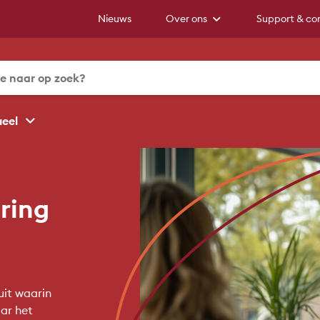
Nieuws
Over ons
Support & co
ueel
ring
uit waarin
aar het