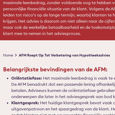
maximale leenbedrag, zonder voldoende oog te hebben v
persoonlijke financiële situatie van de klant. Volgens de A
leiden tot risico’s op de lange termijn, waarbij klanten te 
krijgen. Het advies is daarom om niet alleen naar de cijfers
maar ook de werkelijke betaalbaarheid en de toekomstpl
klant mee te nemen in het adviesproces.
Kruimelpad
Home
AFM Roept Op Tot Verbetering van Hypotheekadvies
Belangrijkste bevindingen van de AFM:
Oriëntatiefase:
Het maximale leenbedrag is vaak te e
De AFM benadrukt dat een passende lening afhankelijk
betalen. Adviseurs kunnen de oriëntatiefase gebruike
onderwerpen die later in het adviesgesprek aan bod k
Klantgesprek:
Het huidige klantgesprek bevat vaak 
uitgavenpatroon en het spaargedrag van de klant. Het