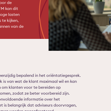
oor de
FM kan dit
hoge lasten
 te kijken,
annen van de
enzijdig bepalend in het oriëntatiegesprek.
 is van wat de klant maximaal wil en kan
n om klanten voor te bereiden op
omen, zodat ze beter voorbereid zijn.
onvoldoende informatie over het
 is belangrijk dat adviseurs doorvragen,