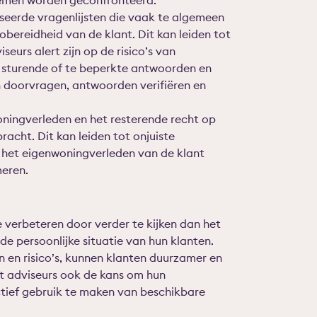
lemen worden geconfronteerd.
seerde vragenlijsten die vaak te algemeen
icobereidheid van de klant. Dit kan leiden tot
urs alert zijn op de risico’s van
p sturende of te beperkte antwoorden en
n doorvragen, antwoorden verifiëren en
ningverleden en het resterende recht op
cht. Dit kan leiden tot onjuiste
 het eigenwoningverleden van de klant
meren.
verbeteren door verder te kijken dan het
 persoonlijke situatie van hun klanten.
n en risico’s, kunnen klanten duurzamer en
dt adviseurs ook de kans om hun
ctief gebruik te maken van beschikbare