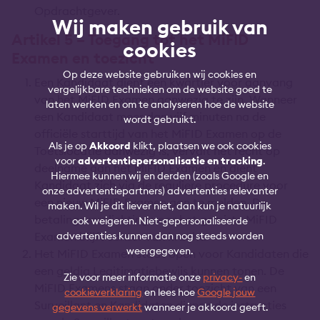
Opdrachtgever.
Wij maken gebruik van
Artikel 5 – Toegang tot het MiFID
cookies
Examen en toezicht
Op deze website gebruiken wij cookies en
Een Kandidaat dient een kwartier voor aanvang
vergelijkbare technieken om de website goed te
van het MiFID Examen aanwezig te zijn. Wanneer
laten werken en om te analyseren hoe de website
een Kandidaat meer dan vijf minuten na de
wordt gebruikt.
officiële starttijd van het MiFID Examen op de
Als je op
Akkoord
klikt, plaatsen we ook cookies
Toetslocatie aanwezig is, vervalt het recht op
voor
advertentiepersonalisatie en tracking
.
deelname aan het MiFID Examen en dient
Hiermee kunnen wij en derden (zoals Google en
Kandidaat zich via de reguliere procedure voor
onze advertentiepartners) advertenties relevanter
een nieuw MiFID Examen aan te melden. De
maken. Wil je dit liever niet, dan kun je natuurlijk
betalingsverplichting voor het gemiste MiFID
ook weigeren. Niet-gepersonaliseerde
Examen blijft echter van kracht.
advertenties kunnen dan nog steeds worden
weergegeven.
Het MiFID Examen staat open voor Kandidaten die
een geldig Legitimatiebewijs kunnen tonen. De
Zie voor meer informatie onze
privacy-
en
MiFID Examens staan onder toezicht van een
cookieverklaring
en lees hoe
Google jouw
Surveillant en Kandidaten dienen de instructies
gegevens verwerkt
wanneer je akkoord geeft.