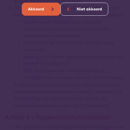
van de Surveillant op te volgen.
De Surveillant mag de Kandidaat deelname aan
Akkoord
Niet akkoord
het MiFID Examen ontzeggen indien de Kandidaat:
Te laat op de Toetslocatie aankomt;
Geen geldig Legitimatiebewijs en kopie
hiervan kan overhandigen;
De orde op de Toetslocatie op enige wijze
verstoort;
(Poging tot) fraude pleegt met betrekking tot
het MiFID Examen; of
Zich niet houdt aan instructies van de
Surveillant ten aanzien van het MiFID Examen.
In geval van bovenstaande kan de Surveillant of
Lindenhaeghe het examen ongeldig verklaren. De
beoordeling van het bovenstaande ligt, bij
uitsluiting van ieder ander, bij de Surveillant.
Artikel 6 – Toegestane hulpmiddelen
Het gebruik van hulpmiddelen bij het afleggen van