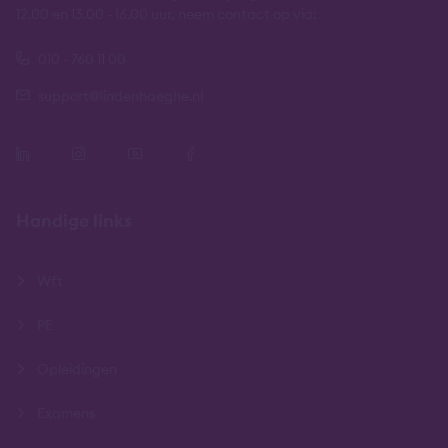
12.00 en 13.00 - 16.00 uur, neem contact op via:
010 - 760 11 00
support@lindenhaeghe.nl
Handige links
Wft
PE
Opleidingen
Examens