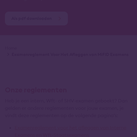
Als pdf downloaden
Kruimelpad
Home
Examenreglement Voor Het Afleggen van MiFID Examens
Onze reglementen
Heb je een intern, Wft- of SHV-examen geboekt? Dan
gelden er andere reglementen voor jouw examen, je
vindt deze reglementen op de volgende pagina's:
Examenreglement voor het afleggen van Interne
Examens en Wft-Staatsexamens