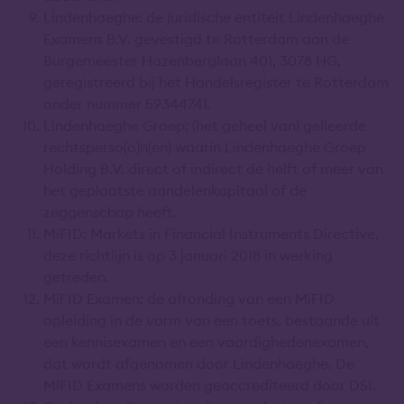
Lindenhaeghe: de juridische entiteit Lindenhaeghe
Examens B.V. gevestigd te Rotterdam aan de
Burgemeester Hazenberglaan 401, 3078 HG,
geregistreerd bij het Handelsregister te Rotterdam
onder nummer 59344741.
Lindenhaeghe Groep: (het geheel van) gelieerde
rechtsperso(o)n(en) waarin Lindenhaeghe Groep
Holding B.V. direct of indirect de helft of meer van
het geplaatste aandelenkapitaal of de
zeggenschap heeft.
MiFID: Markets in Financial Instruments Directive,
deze richtlijn is op 3 januari 2018 in werking
getreden.
MiFID Examen: de afronding van een MiFID
opleiding in de vorm van een toets, bestaande uit
een kennisexamen en een vaardighedenexamen,
dat wordt afgenomen door Lindenhaeghe. De
MiFID Examens worden geaccrediteerd door DSI.