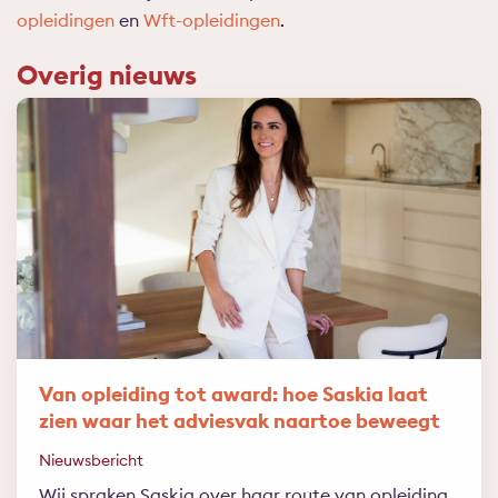
opleidingen
en
Wft-opleidingen
.
Overig nieuws
Van opleiding tot award: hoe Saskia laat
zien waar het adviesvak naartoe beweegt
Nieuwsbericht
Wij spraken Saskia over haar route van opleiding