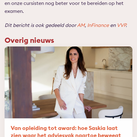
en onze cursisten nog beter voor te bereiden op het
examen.
Dit bericht is ook gedeeld door
AM
,
InFinance
en
VVP
.
Overig nieuws
Van opleiding tot award: hoe Saskia laat
zien waar het adviesvak naartoe beweegt