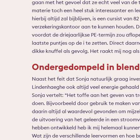
gaan met het gevoel dat ze echt veel van de 
materie toch een heel stuk interessanter en le
hierbij altijd zal bijblijven, is een cursist va
verzekeringskantoor aan te kunnen houden. D
voordat de driejaarlijkse PE-termijn zou aflo
laatste puntjes op de i te zetten. Direct daarn
dikke knuffel als gevolg. Het raakt mij nog als
Ondergedompeld in blend
Naast het feit dat Sonja natuurlijk graag inves
Lindenhaeghe ook altijd veel energie gehaald ui
Sonja vertelt: “Het toffe aan het geven van tr
doen. Bijvoorbeeld door gebruik te maken van t
daarin altijd al waardevol gevonden om mijzel
de uitvoering van het geleerde in een stroom
hebben ontwikkeld heb ik mij helemaal kunnen 
Wat zijn de verschillende leervormen en hoe b