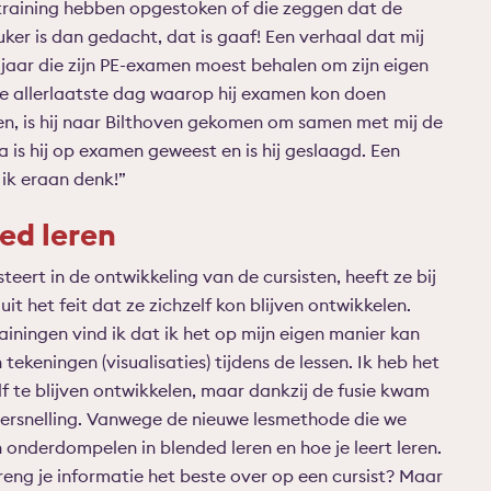
training hebben opgestoken of die zeggen dat de
uker is dan gedacht, dat is gaaf! Een verhaal dat mij
n 82 jaar die zijn PE-examen moest behalen om zijn eigen
e allerlaatste dag waarop hij examen kon doen
pen, is hij naar Bilthoven gekomen om samen met mij de
a is hij op examen geweest en is hij geslaagd. Een
 ik eraan denk!”
ed leren
teert in de ontwikkeling van de cursisten, heeft ze bij
t het feit dat ze zichzelf kon blijven ontwikkelen.
ainingen vind ik dat ik het op mijn eigen manier kan
ekeningen (visualisaties) tijdens de lessen. Ik heb het
f te blijven ontwikkelen, maar dankzij de fusie kwam
versnelling. Vanwege de nieuwe lesmethode die we
onderdompelen in blended leren en hoe je leert leren.
reng je informatie het beste over op een cursist? Maar