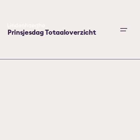
Skip
to
content
Prinsjesdag Totaaloverzicht