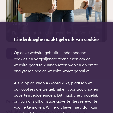
Woning
Eigenwoningforfait
Leegwaarderatio
Wet Hillen
Lindenhaeghe maakt gebruik van cookies
Op deze website gebruikt Lindenhaeghe
1
cookies en vergelijkbare technieken om de
website goed te kunnen laten werken en om te
analyseren hoe de website wordt gebruikt.
Als je op de knop Akkoord klikt, plaatsen we
ook cookies die we gebruiken voor tracking- en
advertentiedoeleinden. Dit maakt het mogelijk
om van ons afkomstige advertenties relevanter
Prinsjesdag Totaaloverzicht 2026
voor je te maken. Wil je dit liever niet, dan kun
Ook dit jaar hebben we alle actualiteiten
voor je