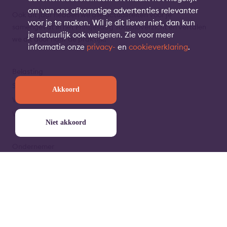
om van ons afkomstige advertenties relevanter
Ook dit jaar hebben we alle actualiteiten
voor je
voor je te maken. Wil je dit liever niet, dan kun
samengevat in het Prinsjesdag
Totaaloverzicht én vertalen
je natuurlijk ook weigeren. Zie voor meer
we dit door
naar de praktijk.
informatie onze
privacy-
en
cookieverklaring
.
Belasting
Sociale Zekerheid
Akkoord
Woning
Werk
Niet akkoord
Ondernemer
Pensioen
Schuld
Overig