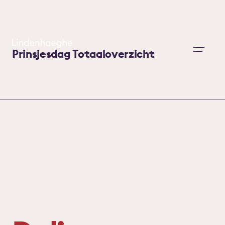
Skip
to
content
Prinsjesdag Totaaloverzicht