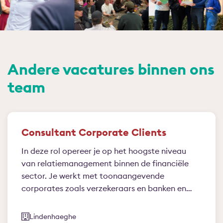
Andere vacatures binnen ons
team
Consultant Corporate Clients
In deze rol opereer je op het hoogste niveau
van relatiemanagement binnen de financiële
sector. Je werkt met toonaangevende
corporates zoals verzekeraars en banken en
bent voor hen een volwaardige strategische
sparringpartner. Je kijkt verder dan de vraag
Lindenhaeghe