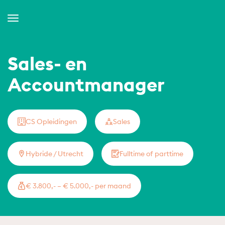
Toggle
Navigation
Sales- en
Accountmanager
CS Opleidingen
Sales
Hybride / Utrecht
Fulltime of parttime
€ 3.800,- – € 5.000,- per maand