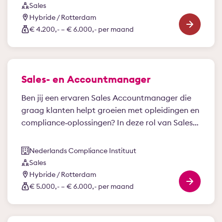
van vandaag, signaleert ontwikkelingen en
Sales
vertaalt deze naar kansen en richting voor de
Hybride / Rotterdam
toekomst.
€ 4.200,- – € 6.000,- per maand
Sales- en Accountmanager
Ben jij een ervaren Sales Accountmanager die
graag klanten helpt groeien met opleidingen en
compliance‑oplossingen? In deze rol van Sales…
Nederlands Compliance Instituut
Sales
Hybride / Rotterdam
€ 5.000,- – € 6.000,- per maand