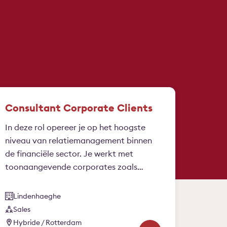
Consultant Corporate Clients
In deze rol opereer je op het hoogste
niveau van relatiemanagement binnen
de financiële sector. Je werkt met
toonaangevende corporates zoals
verzekeraars en banken en bent voor
hen een volwaardige strategische
Lindenhaeghe
sparringpartner. Je kijkt verder dan de
Sales
vraag van vandaag, signaleert
Hybride / Rotterdam