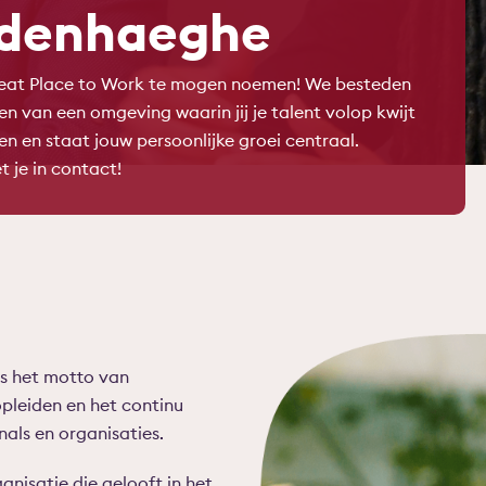
ndenhaeghe
reat Place to Work te mogen noemen! We besteden
en van een omgeving waarin jij je talent volop kwijt
en en staat jouw persoonlijke groei centraal.
je in contact!
s het motto van
opleiden en het continu
als en organisaties.
nisatie die gelooft in het