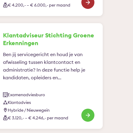
ontwikkelingen en vertaalt deze naar
€ 4.200,- – € 6.000,- per maand
kansen en richting voor de toekomst.
Klantadviseur Stichting Groene
Erkenningen
Ben jij servicegericht en houd je van
afwisseling tussen klantcontact en
administratie? In deze functie help je
kandidaten, opleiders en…
Examenadviesburo
Klantadvies
Hybride / Nieuwegein
€ 3.120,- – € 4.246,- per maand