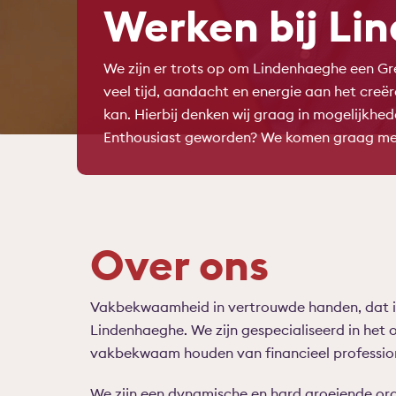
Werken bij Li
We zijn er trots op om Lindenhaeghe een G
veel tijd, aandacht en energie aan het creër
kan. Hierbij denken wij graag in mogelijkhed
Enthousiast geworden? We komen graag met 
Over ons
Vakbekwaamheid in vertrouwde handen, dat i
Lindenhaeghe. We zijn gespecialiseerd in het 
vakbekwaam houden van financieel profession
We zijn een dynamische en hard groeiende orga