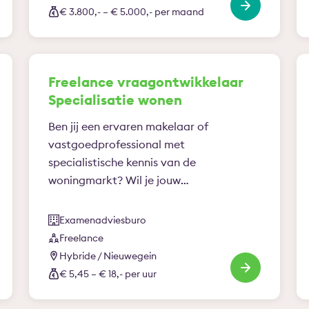
€ 3.800,- – € 5.000,- per maand
Freelance vraagontwikkelaar
Specialisatie wonen
Ben jij een ervaren makelaar of
vastgoedprofessional met
specialistische kennis van de
woningmarkt? Wil je jouw
praktijkervaring inzetten om de…
Examenadviesburo
Freelance
Hybride / Nieuwegein
€ 5,45 – € 18,- per uur