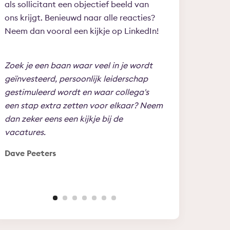
als sollicitant een objectief beeld van
ons krijgt. Benieuwd naar alle reacties?
Neem dan vooral een kijkje op LinkedIn!
Zoek je een baan waar veel in je wordt
Binnen Lindenhaeg
geïnvesteerd, persoonlijk leiderschap
om jezelf te ont
gestimuleerd wordt en waar collega's
naar je toe te tr
een stap extra zetten voor elkaar? Neem
leeftijd of ervari
dan zeker eens een kijkje bij de
erg blij met mijn
vacatures.
Lindenhaeghe!
Dave Peeters
Edward Schut