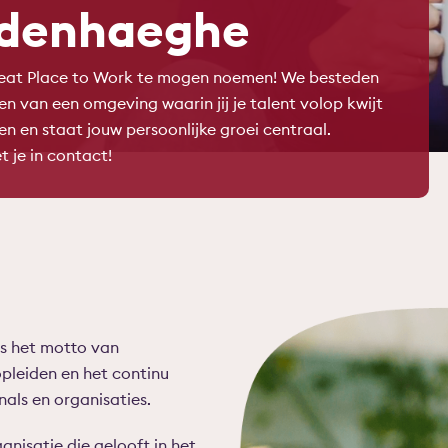
ndenhaeghe
reat Place to Work te mogen noemen! We besteden
en van een omgeving waarin jij je talent volop kwijt
en en staat jouw persoonlijke groei centraal.
je in contact!
s het motto van
opleiden en het continu
als en organisaties.
nisatie die gelooft in het