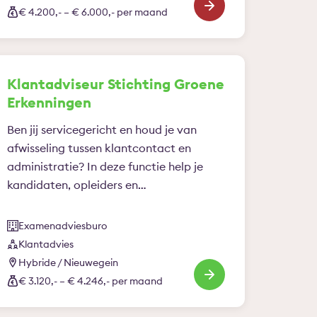
ontwikkelingen en vertaalt deze naar
€ 4.200,- – € 6.000,- per maand
kansen en richting voor de toekomst.
Klantadviseur Stichting Groene
Erkenningen
Ben jij servicegericht en houd je van
afwisseling tussen klantcontact en
administratie? In deze functie help je
kandidaten, opleiders en…
Examenadviesburo
Klantadvies
Hybride / Nieuwegein
€ 3.120,- – € 4.246,- per maand