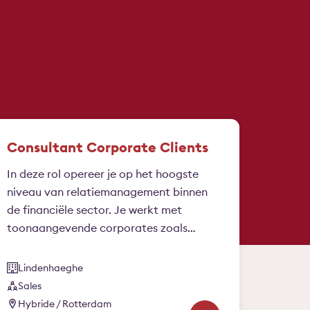
Consultant Corporate Clients
In deze rol opereer je op het hoogste
niveau van relatiemanagement binnen
de financiële sector. Je werkt met
toonaangevende corporates zoals
verzekeraars en banken en bent voor
hen een volwaardige strategische
Lindenhaeghe
sparringpartner. Je kijkt verder dan de
Sales
vraag van vandaag, signaleert
Hybride / Rotterdam