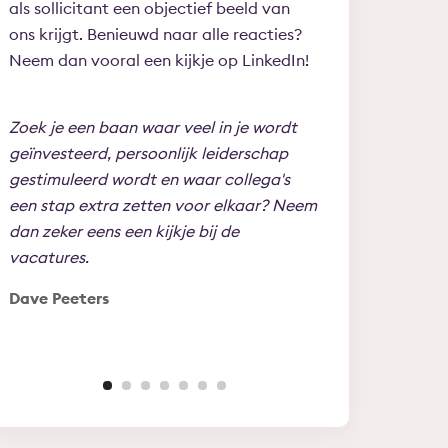
als sollicitant een objectief beeld van
ons krijgt. Benieuwd naar alle reacties?
Neem dan vooral een kijkje op LinkedIn!
Zoek je een baan waar veel in je wordt
Binnen Lindenhaeg
geïnvesteerd, persoonlijk leiderschap
om jezelf te ont
gestimuleerd wordt en waar collega's
naar je toe te tr
een stap extra zetten voor elkaar? Neem
leeftijd of ervari
dan zeker eens een kijkje bij de
erg blij met mijn
vacatures.
Lindenhaeghe!
Dave Peeters
Edward Schut