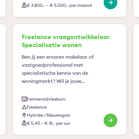
€ 3.800,- – € 5.000,- per maand
Freelance vraagontwikkelaar
Specialisatie wonen
Ben jij een ervaren makelaar of
vastgoedprofessional met
specialistische kennis van de
woningmarkt? Wil je jouw
praktijkervaring inzetten om de…
Examenadviesburo
Freelance
Hybride / Nieuwegein
€ 5,45 – € 18,- per uur