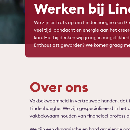
Werken bij Li
We zijn er trots op om Lindenhaeghe een G
veel tijd, aandacht en energie aan het creër
kan. Hierbij denken wij graag in mogelijkhed
Enthousiast geworden? We komen graag met 
Over ons
Vakbekwaamheid in vertrouwde handen, dat i
Lindenhaeghe. We zijn gespecialiseerd in het 
vakbekwaam houden van financieel profession
We zijn een dynamische en hard groeiende orga