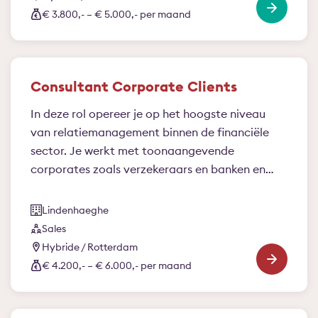
€ 3.800,- – € 5.000,- per maand
Consultant Corporate Clients
In deze rol opereer je op het hoogste niveau
van relatiemanagement binnen de financiële
sector. Je werkt met toonaangevende
corporates zoals verzekeraars en banken en
bent voor hen een volwaardige strategische
sparringpartner. Je kijkt verder dan de vraag
Lindenhaeghe
van vandaag, signaleert ontwikkelingen en
Sales
vertaalt deze naar kansen en richting voor de
Hybride / Rotterdam
toekomst.
€ 4.200,- – € 6.000,- per maand