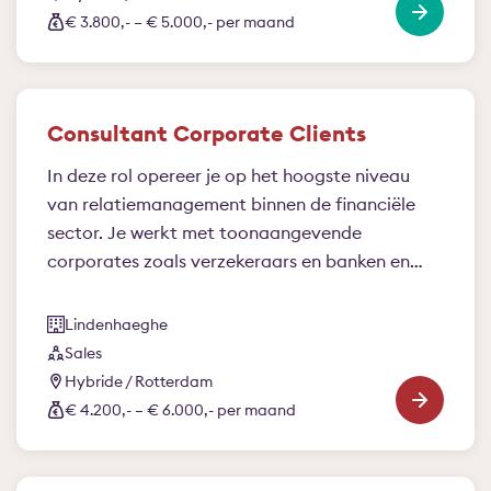
€ 3.800,- – € 5.000,- per maand
Consultant Corporate Clients
In deze rol opereer je op het hoogste niveau
van relatiemanagement binnen de financiële
sector. Je werkt met toonaangevende
corporates zoals verzekeraars en banken en
bent voor hen een volwaardige strategische
sparringpartner. Je kijkt verder dan de vraag
Lindenhaeghe
van vandaag, signaleert ontwikkelingen en
Sales
vertaalt deze naar kansen en richting voor de
Hybride / Rotterdam
toekomst.
€ 4.200,- – € 6.000,- per maand