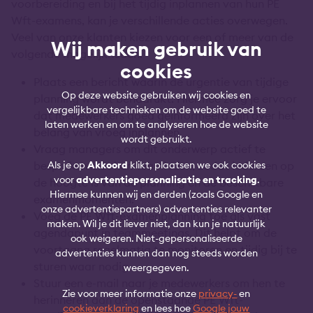
voorbereiding en bij het tijdig inplannen van hun PE
Wft-examens, kan je verschillende acties overwegen.
Veel van onze klanten kiezen voor een of meer van de
Wij maken gebruik van
volgende mogelijkheden:
cookies
Plaats een bericht waarin de urgentie van tijdige
Op deze website gebruiken wij cookies en
planning wordt benadrukt. Hiermee zorg je ervoor
vergelijkbare technieken om de website goed te
dat medewerkers goed geïnformeerd zijn over het
laten werken en om te analyseren hoe de website
belang van vroeg inplannen.
wordt gebruikt.
Vraag managers om dit onderwerp actief te
bespreken met hun teamleden, zodat iedereen op
Als je op
Akkoord
klikt, plaatsen we ook cookies
voor
advertentiepersonalisatie en tracking
.
de hoogte is van de planning en de beschikbare
Hiermee kunnen wij en derden (zoals Google en
examenmomenten.
onze advertentiepartners) advertenties relevanter
Voeg de PE Wft-examenplanning toe als vast
maken. Wil je dit liever niet, dan kun je natuurlijk
agendapunt in teammeetings. Dit helpt om de
ook weigeren. Niet-gepersonaliseerde
voortgang regelmatig te monitoren en tijdig bij te
advertenties kunnen dan nog steeds worden
sturen waar nodig.
weergegeven.
Stuur een e-mail naar je medewerkers om hen te
Zie voor meer informatie onze
privacy-
en
herinneren aan de openstaande PE Wft-
cookieverklaring
en lees hoe
Google jouw