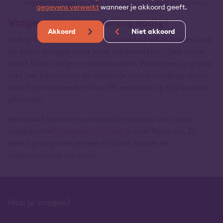
verplichtingen en het belang van tijdig inplannen.
gegevens verwerkt
wanneer je akkoord geeft.
Vragen of ondersteuning nodig?
Akkoord
Niet akkoord
Heb je vragen over de PE-planning of wil je advies over
de beste aanpak voor jouw medewerkers? Ons team
staat klaar om je te ondersteunen. We helpen je graag
met het kiezen van de optimale voorbereidingsopties,
zodat je medewerkers hun PE-examens op tijd kunnen
afronden.
Benieuwd naar een succesvolle aanpak voor jouw
organisatie?
Plan een afspraak in
met Tanischa. Zij
denkt graag met je mee en biedt advies en
ondersteuning op maat.
Heb je vragen?