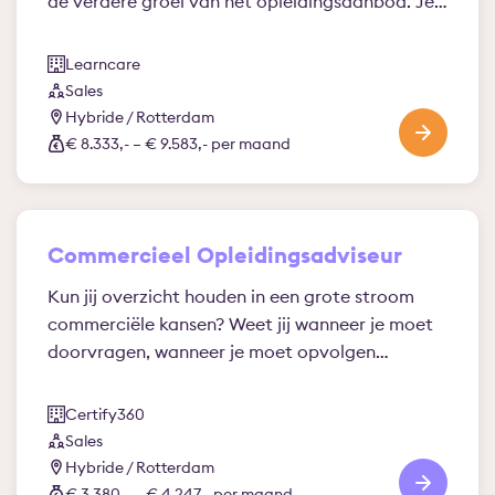
de verdere groei van het opleidingsaanbod. Je…
Learncare
Sales
Hybride / Rotterdam
€ 8.333,- – € 9.583,- per maand
Commercieel Opleidingsadviseur
Kun jij overzicht houden in een grote stroom
commerciële kansen? Weet jij wanneer je moet
doorvragen, wanneer je moet opvolgen…
Certify360
Sales
Hybride / Rotterdam
€ 3.380,- – € 4.247,- per maand