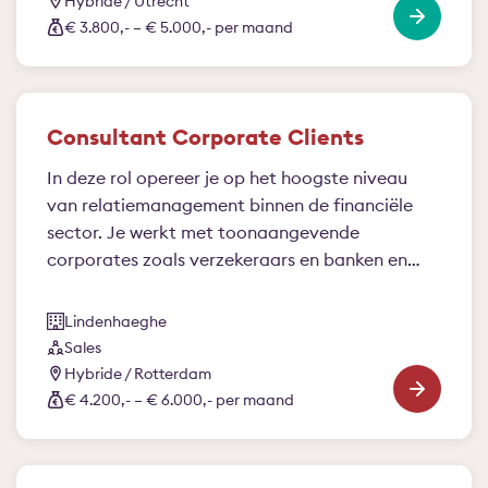
Hybride / Utrecht
€ 3.800,- – € 5.000,- per maand
Consultant Corporate Clients
In deze rol opereer je op het hoogste niveau
van relatiemanagement binnen de financiële
sector. Je werkt met toonaangevende
corporates zoals verzekeraars en banken en
bent voor hen een volwaardige strategische
sparringpartner. Je kijkt verder dan de vraag
Lindenhaeghe
van vandaag, signaleert ontwikkelingen en
Sales
vertaalt deze naar kansen en richting voor de
Hybride / Rotterdam
toekomst.
€ 4.200,- – € 6.000,- per maand