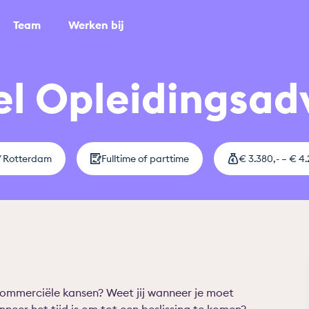
Team
Werken bij
l Opleidingsad
/ Rotterdam
Fulltime of parttime
€ 3.380,- – € 4
 commerciële kansen? Weet jij wanneer je moet