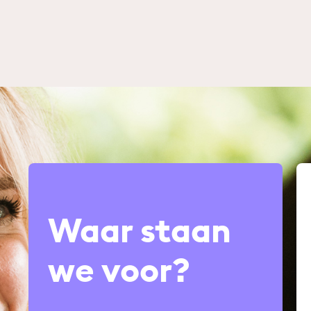
Waar staan
we voor?