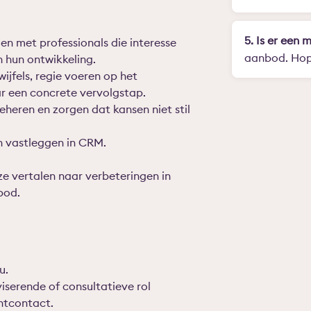
5. Is er een 
en met professionals die interesse
aanbod. Hope
n hun ontwikkeling.
jfels, regie voeren op het
r een concrete vervolgstap.
beheren en zorgen dat kansen
niet
stil
 vastleggen in CRM.
e vertalen naar verbeteringen in
bod.
u.
iserende of consultatieve rol
antcontact.