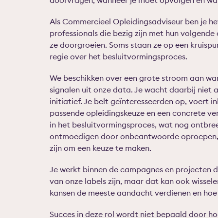
doorvragen, wanneer je moet opvolgen en wann
Als Commercieel Opleidingsadviseur ben je he
professionals die bezig zijn met hun volgende
ze doorgroeien. Soms staan ze op een kruispunt
regie over het besluitvormingsproces.
We beschikken over een grote stroom aan wa
signalen uit onze data. Je wacht daarbij nie
initiatief. Je belt geïnteresseerden op, voert 
passende opleidingskeuze en een concrete ver
in het besluitvormingsproces, wat nog ontbreek
ontmoedigen door onbeantwoorde oproepen, ui
zijn om een keuze te maken.
Je werkt binnen de campagnes en projecten d
van onze labels zijn, maar dat kan ook wissele
kansen de meeste aandacht verdienen en hoe 
Succes in deze rol wordt niet bepaald door h