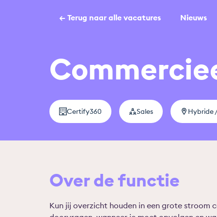
← Terug naar alle vacatures
Nieuws
Commerciee
Certify360
Sales
Hybride 
Over de functie
Kun jij overzicht houden in een grote stroom