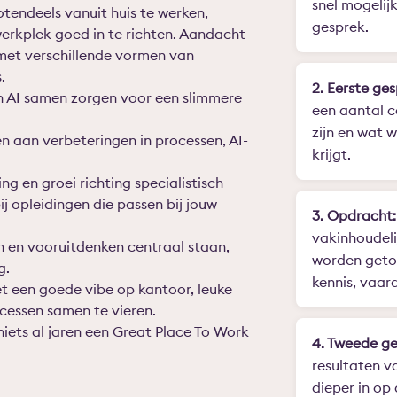
snel mogelij
otendeels vanuit huis te werken,
gesprek.
werkplek goed in te richten. Aandacht
 met verschillende vormen van
.
2. Eerste ges
n AI samen zorgen voor een slimmere
een aantal c
zijn en wat 
 aan verbeteringen in processen, AI-
krijgt.
ng en groei richting specialistisch
j opleidingen die passen bij jouw
3. Opdracht:
vakinhoudeli
n en vooruitdenken centraal staan,
worden getoe
g.
kennis, vaard
 een goede vibe op kantoor, leuke
essen samen te vieren.
niets al jaren een Great Place To Work
4. Tweede ge
resultaten v
dieper in op