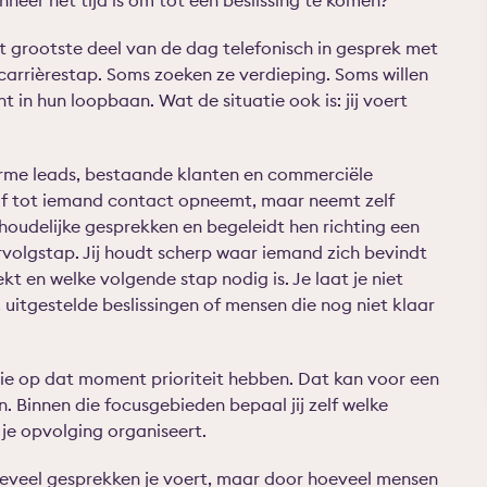
eer het tijd is om tot een beslissing te komen?
t grootste deel van de dag telefonisch in gesprek met
 carrièrestap. Soms zoeken ze verdieping. Soms willen
 in hun loopbaan. Wat de situatie ook is: jij voert
rme leads, bestaande klanten en commerciële
t af tot iemand contact opneemt, maar neemt zelf
inhoudelijke gesprekken en begeleidt hen richting een
volgstap. Jij houdt scherp waar iemand zich bevindt
t en welke volgende stap nodig is. Je laat je niet
tgestelde beslissingen of mensen die nog niet klaar
ie op dat moment prioriteit hebben. Dat kan voor een
n. Binnen die focusgebieden bepaal jij zelf welke
je opvolging organiseert.
oeveel gesprekken je voert, maar door hoeveel mensen