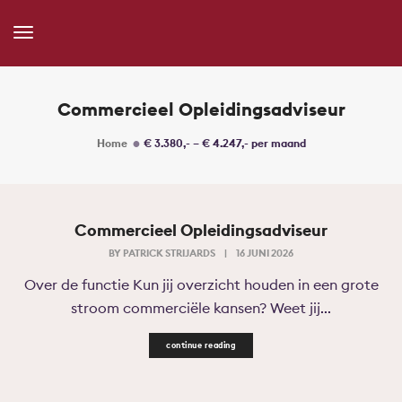
Toggle
Navigation
Commercieel Opleidingsadviseur
Home
€ 3.380,- – € 4.247,- per maand
Commercieel Opleidingsadviseur
BY
PATRICK STRIJARDS
|
16 JUNI 2026
Over de functie Kun jij overzicht houden in een grote
stroom commerciële kansen? Weet jij...
continue reading