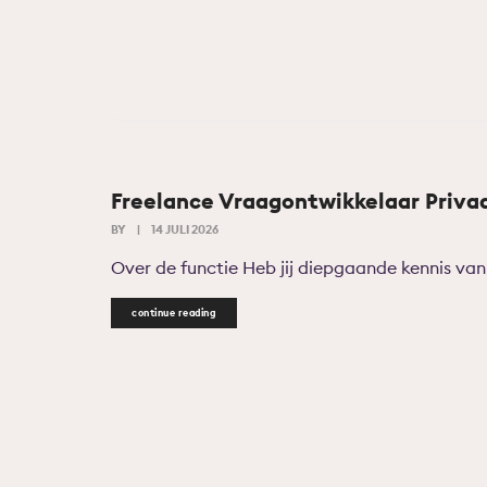
Freelance Vraagontwikkelaar Priva
BY
|
14 JULI 2026
Over de functie Heb jij diepgaande kennis van 
continue reading