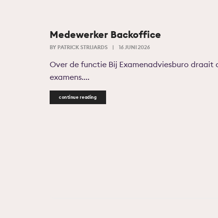
Medewerker Backoffice
BY
PATRICK STRIJARDS
|
16 JUNI 2026
Over de functie Bij Examenadviesburo draait al
examens....
continue reading