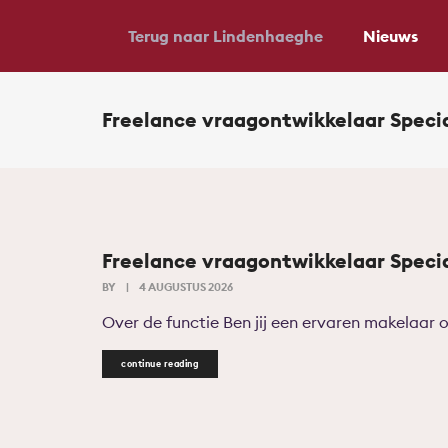
Terug naar Lindenhaeghe
Nieuws
Freelance vraagontwikkelaar Speci
Freelance vraagontwikkelaar Speci
BY
|
4 AUGUSTUS 2026
Over de functie Ben jij een ervaren makelaar o
continue reading