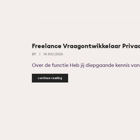
Freelance Vraagontwikkelaar Priva
BY
|
14 JULI 2026
Over de functie Heb jij diepgaande kennis van 
continue reading