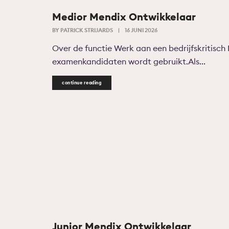
Medior Mendix Ontwikkelaar
BY
PATRICK STRIJARDS
|
16 JUNI 2026
Over de functie Werk aan een bedrijfskritisch
examenkandidaten wordt gebruikt.Als...
continue reading
Junior Mendix Ontwikkelaar