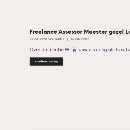
Freelance Assessor Meester gezel L
BY
PATRICK STRIJARDS
|
16 JUNI 2026
Over de functie Wil jij jouw ervaring als taxat
continue reading