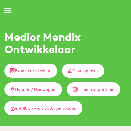
Toggle
Navigation
Medior Mendix
Ontwikkelaar
Examenadviesburo
Development
Hybride / Nieuwegein
Fulltime of parttime
€ 4.400,- – € 5.500,- per maand