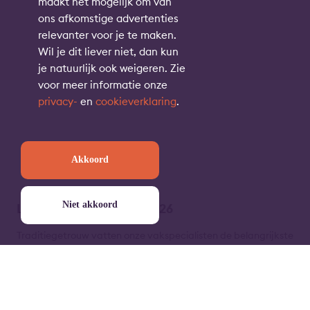
maakt het mogelijk om van
ons afkomstige advertenties
relevanter voor je te maken.
Wil je dit liever niet, dan kun
je natuurlijk ook weigeren. Zie
voor meer informatie onze
privacy-
en
cookieverklaring
.
Akkoord
Niet akkoord
Lindenhaeghe Kompas 2026
Traditiegetrouw vatten onze vakspecialisten de belangrijkste
wettelijke, fiscale en financiële wijzigingen voor je samen in
het Lindenhaeghe Kompas. Zo ben jij als financieel dienst- of
zorgverlener direct op de hoogte van alle belangrijke cijfers,
wet- en regelgeving binnen de financiële sector.