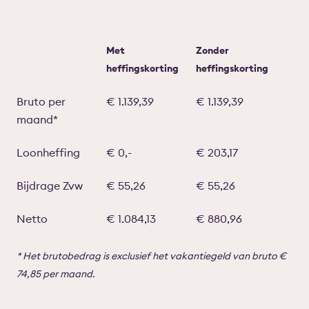
Met
Zonder
heffingskorting
heffingskorting
Bruto per
€ 1.139,39
€ 1.139,39
maand*
Loonheffing
€ 0,-
€ 203,17
Bijdrage Zvw
€ 55,26
€ 55,26
Netto
€ 1.084,13
€ 880,96
* Het brutobedrag is exclusief het vakantiegeld van bruto €
74,85 per maand.