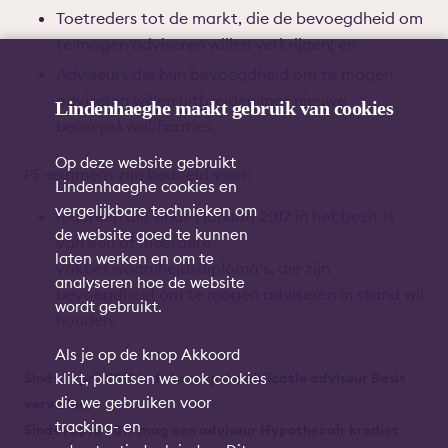
Toetreders tot de markt, die de bevoegdheid om
te mogen adviseren willen verkrijgen; en
Adviseurs die hun bevoegdheid om te mogen
adviseren willen uitbreiden met nieuwe
Lindenhaeghe maakt gebruik van cookies
beroepskwalificaties.
Op deze website gebruikt
PE-examens zijn bedoeld voor:
Lindenhaeghe cookies en
vergelijkbare technieken om
Iedereen die sinds 1 januari 2017 in het bezit is
de website goed te kunnen
van één of meerdere
laten werken en om te
vakbekwaamheidsdiploma’s, die zijn
analyseren hoe de website
bevoegdheid om te mogen adviseren in stand wil
wordt gebruikt.
houden.
Als je op de knop Akkoord
klikt, plaatsen we ook cookies
Sinds 1 april 2019 is de beroepskwalificatie adviseur Basis
die we gebruiken voor
vervallen.
tracking- en
Sinds 1 april 2019 mag een adviseur Hypothecair krediet