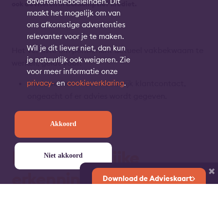
advertentiedoeleinden. Dit
ook adviseren in Consumptief krediet.
maakt het mogelijk om van
ons afkomstige advertenties
relevanter voor je te maken.
Wil je dit liever niet, dan kun
Het vereiste om permanent actueel vakbekwaam te
je natuurlijk ook weigeren. Zie
werken, geldt voor:
voor meer informatie onze
privacy-
en
cookieverklaring
.
Medewerkers met inhoudelijk klantcontact,
ongeacht of er advies wordt gegeven.
Akkoord
×
Bovenwettelijke
Niet akkoord
Download de Advieskaart
erkenningen
Erkend Financieel Adviseurs