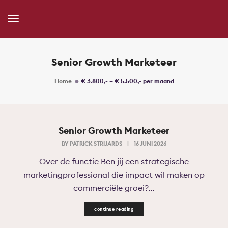
Toggle
Navigation
Senior Growth Marketeer
Home
€ 3.800,- – € 5.500,- per maand
Senior Growth Marketeer
BY
PATRICK STRIJARDS
|
16 JUNI 2026
Over de functie Ben jij een strategische
marketingprofessional die impact wil maken op
commerciële groei?...
continue reading