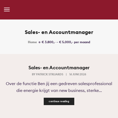
Toggle
Navigation
Sales- en Accountmanager
Home
€ 3.800,- – € 5.000,- per maand
Sales- en Accountmanager
BY
PATRICK STRIJARDS
|
16 JUNI 2026
Over de functie Ben jij een gedreven salesprofessional
die energie krijgt van new business, sterke...
continue reading