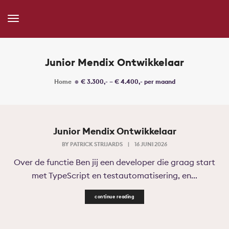
Toggle
Navigation
Junior Mendix Ontwikkelaar
Home
€ 3.300,- – € 4.400,- per maand
Junior Mendix Ontwikkelaar
BY
PATRICK STRIJARDS
|
16 JUNI 2026
Over de functie Ben jij een developer die graag start
met TypeScript en testautomatisering, en...
continue reading