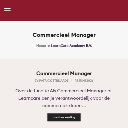
Toggle
Navigation
Commercieel Manager
Home
LearnCare Academy B.V.
Commercieel Manager
BY
PATRICK STRIJARDS
|
16 JUNI 2026
Over de functie Als Commercieel Manager bij
Learncare ben je verantwoordelijk voor de
commerciële koers...
continue reading