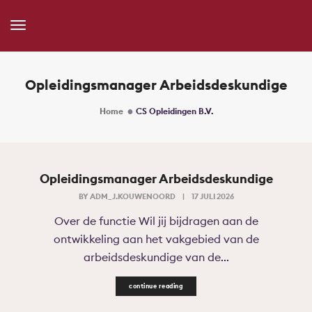
Toggle
Navigation
Opleidingsmanager Arbeidsdeskundige
Home
CS Opleidingen B.V.
Opleidingsmanager Arbeidsdeskundige
BY
ADM_J.KOUWENOORD
|
17 JULI 2026
Over de functie Wil jij bijdragen aan de
ontwikkeling aan het vakgebied van de
arbeidsdeskundige van de...
continue reading