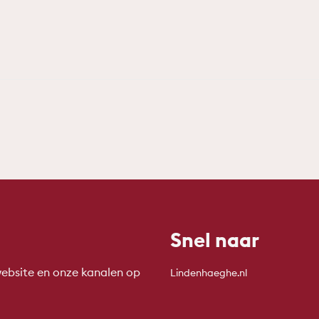
Snel naar
ebsite en onze kanalen op
Lindenhaeghe.nl