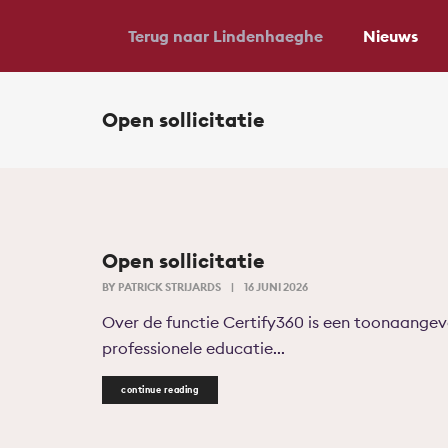
Terug naar Lindenhaeghe
Nieuws
Open sollicitatie
Open sollicitatie
BY
PATRICK STRIJARDS
|
16 JUNI 2026
Over de functie Certify360 is een toonaangeve
professionele educatie...
continue reading