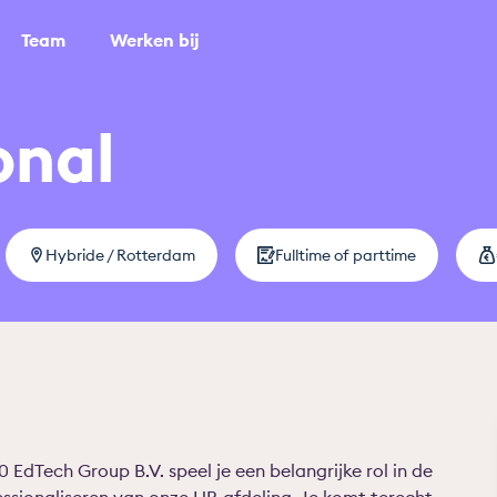
Team
Werken bij
onal
Hybride / Rotterdam
Fulltime of parttime
0 EdTech Group B.V. speel je een belangrijke rol in de