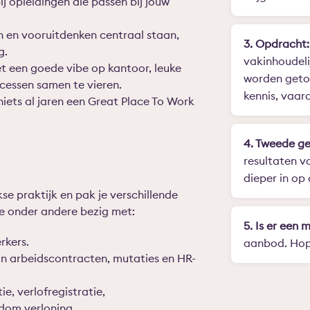
j opleidingen die passen bij jouw
n en vooruitdenken centraal staan,
3. Opdracht:
g.
vakinhoudeli
 een goede vibe op kantoor, leuke
worden getoe
essen samen te vieren.
kennis, vaard
niets al jaren een Great Place To Work
4. Tweede ge
resultaten v
dieper in op
se praktijk en pak je verschillende
e onder andere bezig met:
5. Is er een 
rkers.
aanbod. Hope
an arbeidscontracten, mutaties en HR-
e, verlofregistratie,
dom verloning.