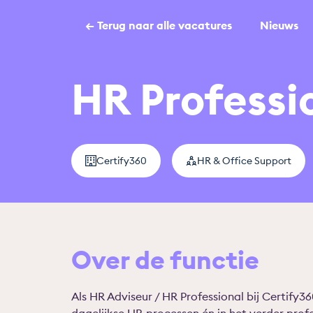
← Terug naar alle vacatures
Nieuws
HR Professi
Certify360
HR & Office Support
Over de functie
Als HR Adviseur / HR Professional bij Certify36