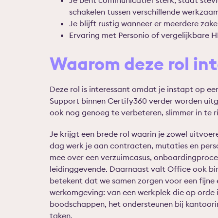
Je bent communicatief sterk, staat stevi
schakelen tussen verschillende werkzaa
Je blijft rustig wanneer er meerdere zake
Ervaring met Personio of vergelijkbare H
Waarom deze rol int
Deze rol is interessant omdat je instapt op 
Support binnen Certify360 verder worden uitg
ook nog genoeg te verbeteren, slimmer in te ri
Je krijgt een brede rol waarin je zowel uitvoe
dag werk je aan contracten, mutaties en pers
mee over een verzuimcasus, onboardingproce
leidinggevende. Daarnaast valt Office ook b
betekent dat we samen zorgen voor een fijne
werkomgeving: van een werkplek die op orde is
boodschappen, het ondersteunen bij kantoorin
taken.