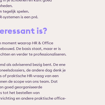
g in je schoenen en kunt goed
mheden.
n tegelijk spelen.
R-systemen is een pré.
eressant is?
een moment waarop HR & Office
ebouwd. De basis staat, maar er is
chten en verder te professionaliseren.
rend als adviserend bezig bent. De ene
oneelsdossiers, de andere dag denk je
s of praktische HR-vraag van een
innen de scope van ons team. Dat
 en goed georganiseerde
 tot het bestellen van
richting en andere praktische office-