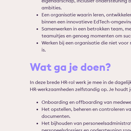
eigenaarschap, inclusief ondersteuning bi
ambities.
Een organisatie waarin leren, ontwikkele
binnen een innovatieve EdTech-omgevin
Samenwerken in een betrokken team, met
teamuitjes en genoeg momenten om succ
Werken bij een organisatie die niet voor 
is.
Wat ga je doen?
In deze brede HR-rol werk je mee in de dagelijk
HR-werkzaamheden zelfstandig op. Je houdt j
Onboarding en offboarding van medewe
Het opstellen, beheren en controleren v
documenten.
Het bijhouden van personeelsadministrati
personeelsdossiers en ondersteuning ron