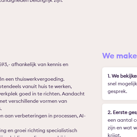
andigheden belangrijk zijn.
We maken
593,- afhankelijk van kennis en
1. We bekijke
én een thuiswerkvergoeding.
snel mogelij
otendeels vanuit huis te werken,
gesprek.
werkplek goed in te richten. Aandacht
 met verschillende vormen van
.
2. Eerste ges
 aan verbeteringen in processen, AI-
een aantal c
zijn en wat 
ng en groei richting specialistisch
krijgt.