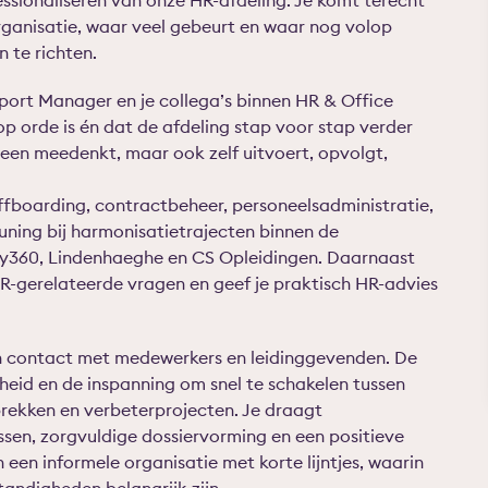
essionaliseren van onze HR-afdeling. Je komt terecht
rganisatie, waar veel gebeurt en waar nog volop
n te richten.
ort Manager en je collega’s binnen HR & Office
op orde is én dat de afdeling stap voor stap verder
lleen meedenkt, maar ook zelf uitvoert, opvolgt,
offboarding, contractbeheer, personeelsadministratie,
uning bij harmonisatietrajecten binnen de
tify360, Lindenhaeghe en CS Opleidingen. Daarnaast
R-gerelateerde vragen en geef je praktisch HR-advies
in contact met medewerkers en leidinggevenden. De
heid en de inspanning om snel te schakelen tussen
prekken en verbeterprojecten. Je draagt
sen, zorgvuldige dossiervorming en een positieve
een informele organisatie met korte lijntjes, waarin