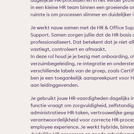
dagelijkse HR-processen én in het verder prof
in een kleine HR team binnen een groeiende o
ruimte is om processen slimmer en duidelijker i
Je werkt nauw samen met de HR & Office Supp
Support. Samen zorgen jullie dat de HR-basis 
professionaliseert. Dat betekent dat je niet a
vastlegt, controleert en afmaakt.
In deze rol houd je je bezig met onboarding, 
verzuimbegeleiding, re-integratie en onderste
verschillende labels van de groep, zoals Cer
ben je een toegankelijk aanspreekpunt voor H
aan leidinggevenden.
Je gebruikt jouw HR-vaardigheden dagelijks 
functie vraagt om zorgvuldigheid, zelfstandig
administratieve HR-taken, vertrouwelijke ges
verantwoordelijkheid voor correcte HR-proces
employee experience. Je werkt hybride, binnen 