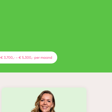
€ 3.700,- – € 5.300,- per maand