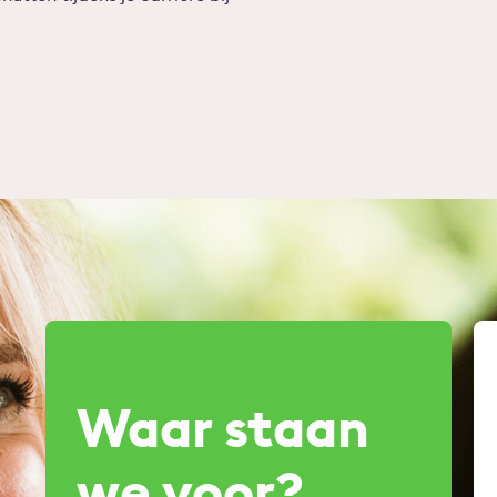
Waar staan
we voor?