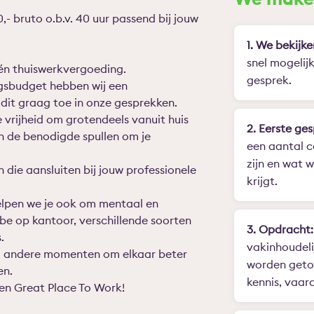
,- bruto o.b.v. 40 uur passend bij jouw
1. We bekijke
snel mogelij
én thuiswerkvergoeding.
gesprek.
ngsbudget hebben wij een
n dit graag toe in onze gesprekken.
e vrijheid om grotendeels vanuit huis
2. Eerste ges
en de benodigde spullen om je
een aantal c
zijn en wat 
 die aansluiten bij jouw professionele
krijgt.
elpen we je ook om mentaal en
vibe op kantoor, verschillende soorten
3. Opdracht:
.
vakinhoudeli
oeg andere momenten om elkaar beter
worden getoe
en.
kennis, vaard
een Great Place To Work!