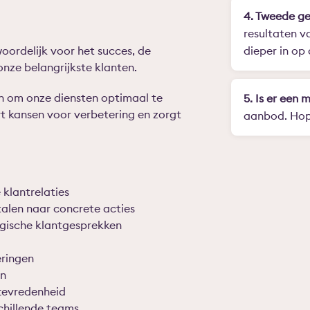
4. Tweede ge
resultaten v
oordelijk voor het succes, de
dieper in op
nze belangrijkste klanten.
n om onze diensten optimaal te
5. Is er een 
rt kansen voor verbetering en zorgt
aanbod. Hope
 klantrelaties
talen naar concrete acties
egische klantgesprekken
eringen
en
ttevredenheid
chillende teams