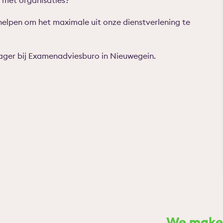
n met organisaties?
 helpen om het maximale uit onze dienstverlening te
ager bij Examenadviesburo in Nieuwegein.
We maken