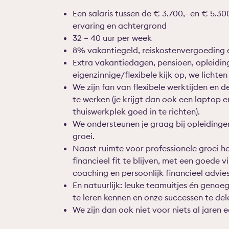
Een salaris tussen de € 3.700,- en € 5.300
ervaring en achtergrond
32 – 40 uur per week
8% vakantiegeld, reiskostenvergoeding 
Extra vakantiedagen, pensioen, opleidi
eigenzinnige/flexibele kijk op, we lichte
We zijn fan van flexibele werktijden en d
te werken (je krijgt dan ook een laptop 
thuiswerkplek goed in te richten).
We ondersteunen je graag bij opleidingen
groei.
Naast ruimte voor professionele groei h
financieel fit te blijven, met een goede 
coaching en persoonlijk financieel advies
En natuurlijk: leuke teamuitjes én gen
te leren kennen en onze successen te del
We zijn dan ook niet voor niets al jaren 