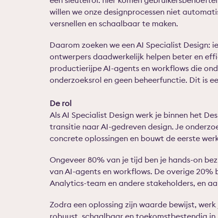
een sleutelrol: hier komen gebruikersbehoefte
willen we onze designprocessen niet automati
versnellen en schaalbaar te maken.
Daarom zoeken we een AI Specialist Design: i
ontwerpers daadwerkelijk helpen beter en eff
productierijpe AI-agents en workflows die onde
onderzoeksrol en geen beheerfunctie. Dit is e
De rol
Als AI Specialist Design werk je binnen het D
transitie naar AI-gedreven design. Je onderzoe
concrete oplossingen en bouwt de eerste werke
Ongeveer 80% van je tijd ben je hands-on bez
van AI-agents en workflows. De overige 20% 
Analytics-team en andere stakeholders, en aa
Zodra een oplossing zijn waarde bewijst, wer
robuust, schaalbaar en toekomstbestendig in 