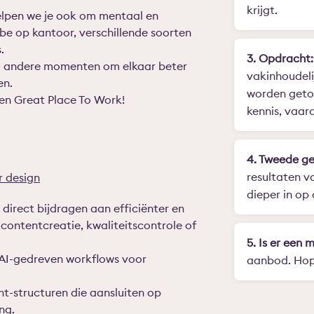
krijgt.
elpen we je ook om mentaal en
vibe op kantoor, verschillende soorten
.
3. Opdracht:
oeg andere momenten om elkaar beter
vakinhoudeli
en.
worden getoe
een Great Place To Work!
kennis, vaard
4. Tweede ge
resultaten v
r design
dieper in op
direct bijdragen aan efficiënter en
 contentcreatie, kwaliteitscontrole of
5. Is er een 
AI-gedreven workflows voor
aanbod. Hope
t-structuren die aansluiten op
ng.