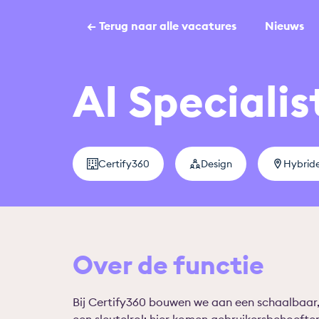
← Terug naar alle vacatures
Nieuws
AI Specialis
Certify360
Design
Hybride
Over de functie
Bij Certify360 bouwen we aan een schaalbaar,