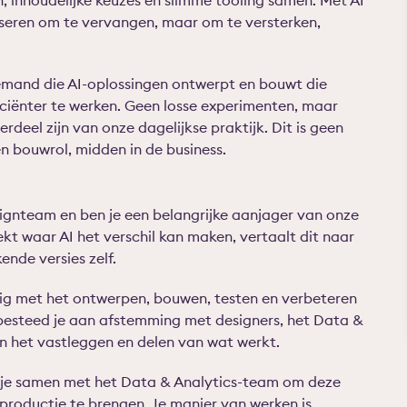
n, inhoudelijke keuzes en slimme tooling samen. Met AI
seren om te vervangen, maar om te versterken,
emand die AI-oplossingen ontwerpt en bouwt die
iciënter te werken. Geen losse experimenten, maar
rdeel zijn van onze dagelijkse praktijk. Dit is geen
en bouwrol, midden in de business.
esignteam en ben je een belangrijke aanjager van onze
kt waar AI het verschil kan maken, vertaalt dit naar
nde versies zelf.
ig met het ontwerpen, bouwen, testen en verbeteren
besteed je aan afstemming met designers, het Data &
n het vastleggen en delen van wat werkt.
k je samen met het Data & Analytics-team om deze
productie te brengen. Je manier van werken is