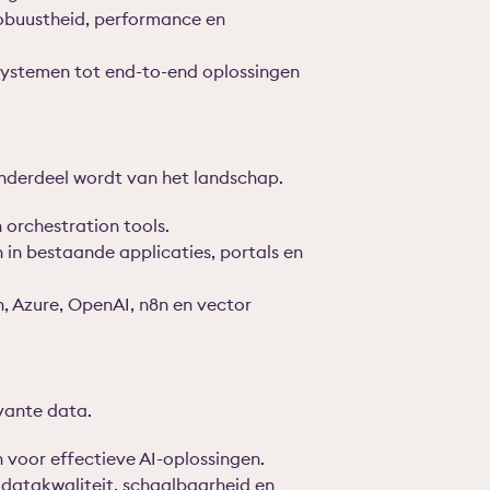
robuustheid, performance en
systemen tot end-to-end oplossingen
.
onderdeel wordt van het landschap.
orchestration tools.
 in bestaande applicaties, portals en
, Azure, OpenAI, n8n en vector
vante data.
 voor effectieve AI-oplossingen.
datakwaliteit, schaalbaarheid en