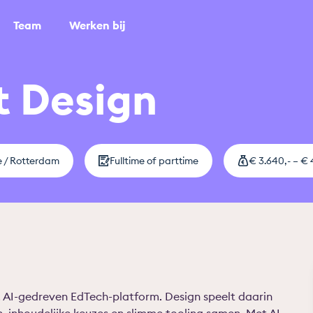
Team
Werken bij
t Design
 / Rotterdam
Fulltime of parttime
€ 3.640,- – €
 AI-gedreven EdTech-platform. Design speelt daarin