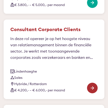
€ 3.800,- – € 5.000,- per maand
Consultant Corporate Clients
In deze rol opereer je op het hoogste niveau
van relatiemanagement binnen de financiële
sector. Je werkt met toonaangevende
corporates zoals verzekeraars en banken en
bent voor hen een volwaardige strategische
sparringpartner. Je kijkt verder dan de vraag
Lindenhaeghe
van vandaag, signaleert ontwikkelingen en
Sales
vertaalt deze naar kansen en richting voor de
Hybride / Rotterdam
toekomst.
€ 4.200,- – € 6.000,- per maand