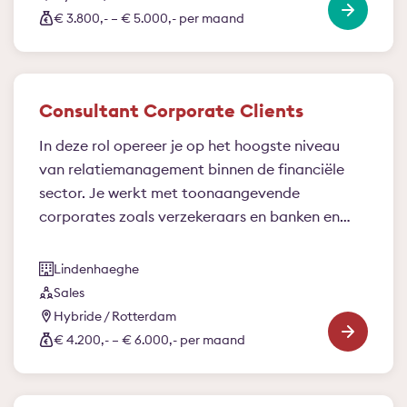
€ 3.800,- – € 5.000,- per maand
Consultant Corporate Clients
In deze rol opereer je op het hoogste niveau
van relatiemanagement binnen de financiële
sector. Je werkt met toonaangevende
corporates zoals verzekeraars en banken en
bent voor hen een volwaardige strategische
sparringpartner. Je kijkt verder dan de vraag
Lindenhaeghe
van vandaag, signaleert ontwikkelingen en
Sales
vertaalt deze naar kansen en richting voor de
Hybride / Rotterdam
toekomst.
€ 4.200,- – € 6.000,- per maand