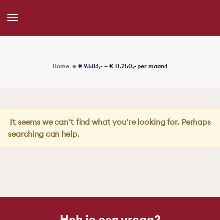
Toggle
Navigation
Home
€ 9.583,- – € 11.250,- per maand
It seems we can’t find what you’re looking for. Perhaps
searching can help.
Heb je een vraag?