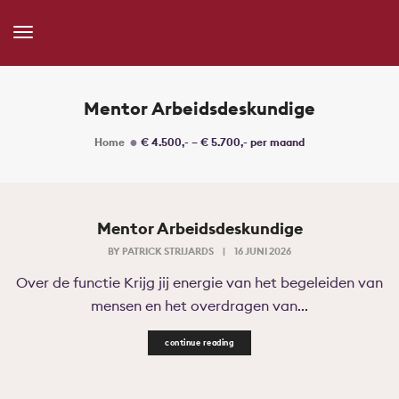
Toggle
Navigation
Mentor Arbeidsdeskundige
Home
€ 4.500,- – € 5.700,- per maand
Mentor Arbeidsdeskundige
BY
PATRICK STRIJARDS
|
16 JUNI 2026
Over de functie Krijg jij energie van het begeleiden van
mensen en het overdragen van...
continue reading