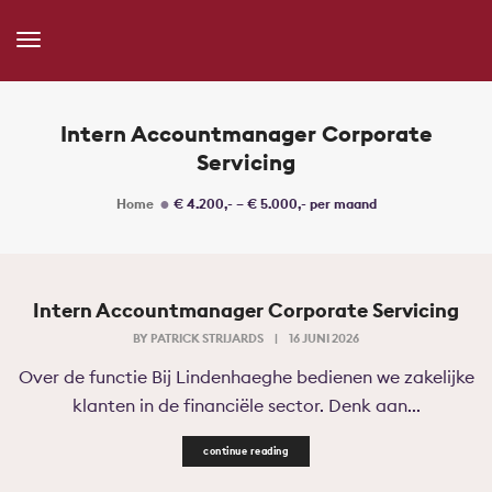
Toggle
Navigation
Intern Accountmanager Corporate
Servicing
Home
€ 4.200,- – € 5.000,- per maand
Intern Accountmanager Corporate Servicing
BY
PATRICK STRIJARDS
|
16 JUNI 2026
Over de functie Bij Lindenhaeghe bedienen we zakelijke
klanten in de financiële sector. Denk aan...
continue reading