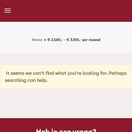
Toggle
Navigation
Home
€ 2.560,- – € 3.100,- per maand
It seems we can’t find what you’re looking for. Perhaps
searching can help.
Heb je een vraag?