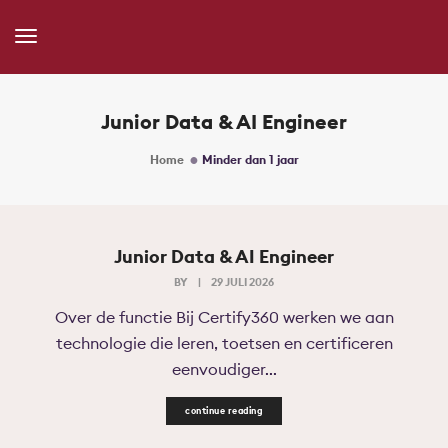
Toggle
Navigation
Junior Data & AI Engineer
Home
Minder dan 1 jaar
Junior Data & AI Engineer
BY
|
29 JULI 2026
Over de functie Bij Certify360 werken we aan
technologie die leren, toetsen en certificeren
eenvoudiger...
continue reading