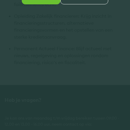
faillissementsrecht.
Opleiding Zakelijk financieren: Krijg inzicht in
financieringsstructuren, alternatieve
financieringsvormen en het opstellen van een
sterke kredietaanvraag.
Permanent Actueel Finance: Blijf actueel met
nieuws, regelgeving en oplossingen rondom
financiering, risico’s en fiscaliteit.
Heb je vragen?
Je kan ons van maandag t/m vrijdag bereiken tussen 09.00 -
12.00 en 13.00 - 16.00 uur, neem contact op via: