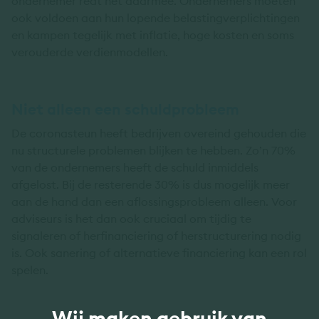
ondernemer redt het daarmee. Ondernemers moeten
ook voldoen aan hun lopende belastingverplichtingen
en kampen tegelijk met inflatie, hoge kosten en soms
verouderde verdienmodellen.
Niet alleen een schuldprobleem
De coronasteun heeft bedrijven overeind gehouden die
nu structurele problemen blijken te hebben. Zo’n 70%
van de ondernemers heeft de schuld inmiddels
afgelost. Bij de resterende 30% is dus mogelijk meer
aan de hand dan een aflossingsprobleem alleen. Voor
adviseurs is het dan ook cruciaal om tijdig te
signaleren of herfinanciering of herstructurering nodig
is. Ook sanering of alternatieve financiering kan een rol
spelen.
Wij maken gebruik van