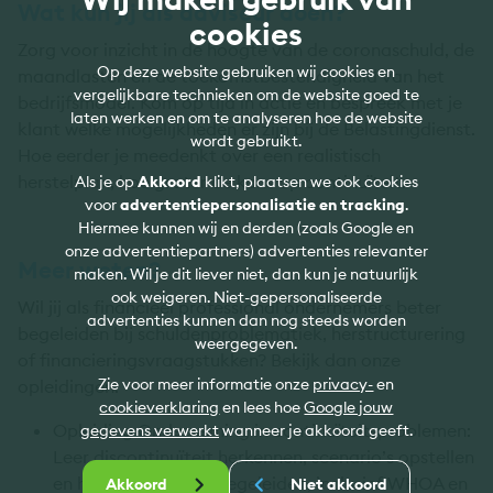
Wat kun jij als adviseur doen?
cookies
Zorg voor inzicht in de hoogte van de coronaschuld, de
Op deze website gebruiken wij cookies en
maandlasten en de toekomstbestendigheid van het
vergelijkbare technieken om de website goed te
bedrijfsmodel. Kom op tijd in actie en bespreek met je
laten werken en om te analyseren hoe de website
klant welke mogelijkheden er zijn bij de Belastingdienst.
wordt gebruikt.
Hoe eerder je meedenkt over een realistisch
herstelplan, hoe groter de kans op continuïteit.
Als je op
Akkoord
klikt, plaatsen we ook cookies
voor
advertentiepersonalisatie en tracking
.
Hiermee kunnen wij en derden (zoals Google en
onze advertentiepartners) advertenties relevanter
Meer weten?
maken. Wil je dit liever niet, dan kun je natuurlijk
ook weigeren. Niet-gepersonaliseerde
Wil jij als financieel professional ondernemers beter
advertenties kunnen dan nog steeds worden
begeleiden bij schuldenproblematiek, herstructurering
weergegeven.
of financieringsvraagstukken? Bekijk dan onze
Zie voor meer informatie onze
privacy-
en
opleidingen:
cookieverklaring
en lees hoe
Google jouw
Opleiding Onderneming in continuïteitsproblemen:
gegevens verwerkt
wanneer je akkoord geeft.
Leer discontinuïteit herkennen, scenario’s opstellen
en herstructurering begeleiden, inclusief WHOA en
Akkoord
Niet akkoord