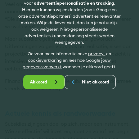
voor
advertentiepersonalisatie en tracking
.
Veel ondernemers en adviseurs werken nog met
Hiermee kunnen wij en derden (zoals Google en
aannames die niet altijd meer kloppen:
onze advertentiepartners) advertenties relevanter
“Die subsidie regelen we later wel” of “dat combineren
maken. Wil je dit liever niet, dan kun je natuurlijk
we wel even”.
ook weigeren. Niet-gepersonaliseerde
advertenties kunnen dan nog steeds worden
Maar subsidieregelingen zijn strikter geworden.
weergegeven.
Uitbetalingen volgen vaak pas na realisatie, eisen aan
projectbeschrijvingen zijn aangescherpt en toezicht is
Zie voor meer informatie onze
privacy-
en
cookieverklaring
en lees hoe
Google jouw
intensiever. Dat vraagt om
vooraf plannen
, niet
gegevens verwerkt
wanneer je akkoord geeft.
achteraf repareren.
Financiering zonder actuele subsidiekennis is daarmee
Akkoord
Niet akkoord
steeds vaker onvolledig.
Actuele kennis als randvoorwaarde
Subsidies zijn geen doel op zich, maar een instrument.
Wie ze effectief wil inzetten, moet ze vanaf het begin
meenemen in de financiële planning, cashflow en