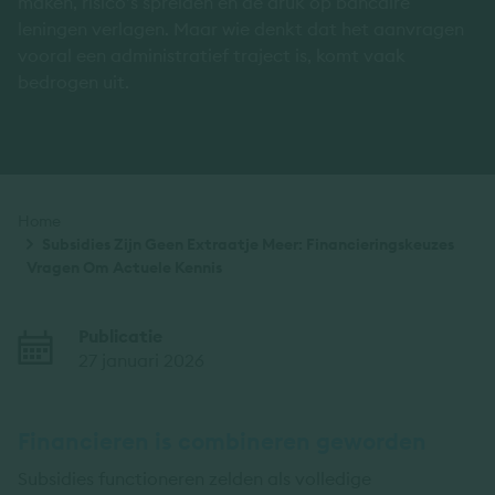
maken, risico’s spreiden en de druk op bancaire
leningen verlagen. Maar wie denkt dat het aanvragen
vooral een administratief traject is, komt vaak
bedrogen uit.
Kruimelpad
Home
Subsidies Zijn Geen Extraatje Meer: Financieringskeuzes
Vragen Om Actuele Kennis
Publicatie
27 januari 2026
Financieren is combineren geworden
Subsidies functioneren zelden als volledige