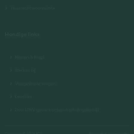
Huurrecht woonruimte
Handige links
Nieuws & Blogs
Werken bij
Veelgestelde vragen
Locaties
Door UWV gecontracteerd scholingsbedrijf
Copyright © 2026 FOI
Algemene voorwaarden