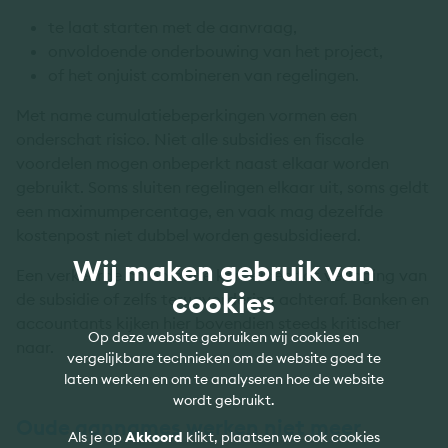
te laat starten met de aanvraag,
onvoldoende onderbouwing van het project,
of het onjuist combineren van regelingen.
Met name cumulatiebeperkingen vormen een
onderschat risico. Niet alle subsidies en fiscale
voordelen mogen onbeperkt naast elkaar worden
gebruikt. Soms sluiten regelingen elkaar uit, soms geldt
een maximumpercentage, en vaak mag dezelfde
kostenpost niet dubbel worden gesubsidieerd.
Wij maken gebruik van
Een verkeerde combinatie kan leiden tot verlaging van
cookies
de subsidie of zelfs terugvordering achteraf. Banken en
accountants kijken hier bovendien steeds kritischer
Op deze website gebruiken wij cookies en
naar.
vergelijkbare technieken om de website goed te
laten werken en om te analyseren hoe de website
wordt gebruikt.
Oude aannames werken niet meer
Als je op
Akkoord
klikt, plaatsen we ook cookies