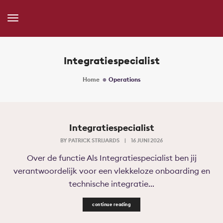
Toggle
Navigation
Integratiespecialist
Home
Operations
Integratiespecialist
BY
PATRICK STRIJARDS
|
16 JUNI 2026
Over de functie Als Integratiespecialist ben jij
verantwoordelijk voor een vlekkeloze onboarding en
technische integratie...
continue reading