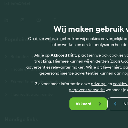
info@foi.nl
Wij maken gebruik 
Populaire opleidingen
Op deze website gebruiken wij cookies en vergelijkb
laten werken en om te analyseren hoe de
Als je op
Akkoord
klikt, plaatsen we ook cookies v
Balanslezen
tracking
. Hiermee kunnen wij en derden (zoals Go
advertenties relevanter maken. Wil je dit liever niet, d
Fiscale en juridische aspecten bij vastgoed
gepersonaliseerde advertenties kunnen dan n
Erkend financieringsadviseur mkb
Zie voor meer informatie onze
privacy-
en
cookiev
gegevens verwerkt
wanneer je 
Huurrecht woonruimte
Akkoord
Ni
Handige links