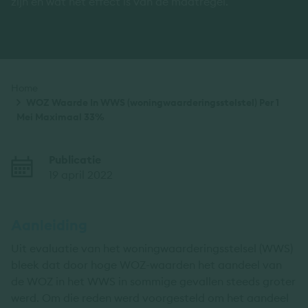
zijn en wat het effect is van de maatregel.
Kruimelpad
Home
WOZ Waarde In WWS (woningwaarderingsstelstel) Per 1
Mei Maximaal 33%
Publicatie
19 april 2022
Aanleiding
Uit evaluatie van het woningwaarderingsstelsel (WWS)
bleek dat door hoge WOZ-waarden het aandeel van
de WOZ in het WWS in sommige gevallen steeds groter
werd. Om die reden werd voorgesteld om het aandeel