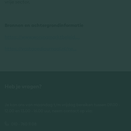
vrije sector.
Bronnen en achtergrondinformatie
https://www.woningmarktbeleid….
https://vastgoedjournaal.nl/ne…
Heb je vragen?
Je kan ons van maandag t/m vrijdag bereiken tussen 09.00 -
12.00 en 13.00 - 16.00 uur, neem contact op via:
010 - 760 11 08